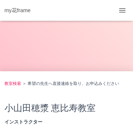
my花frame
ナ
ビ
ゲ
ー
シ
ョ
ン
を
切
り
替
え
教室検索
＞ 希望の先生へ直接連絡を取り、お申込みください
小山田穂漿 恵比寿教室
インストラクター